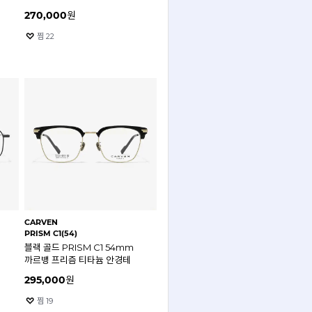
안경테
270,000
원
찜
22
CARVEN
PRISM C1(54)
블랙 골드 PRISM C1 54mm
까르뱅 프리즘 티타늄 안경테
295,000
원
찜
19