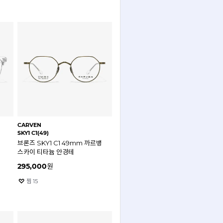
CARVEN
SKY1 C1(49)
브론즈 SKY1 C1 49mm 까르뱅
스카이 티타늄 안경테
295,000
원
찜
15