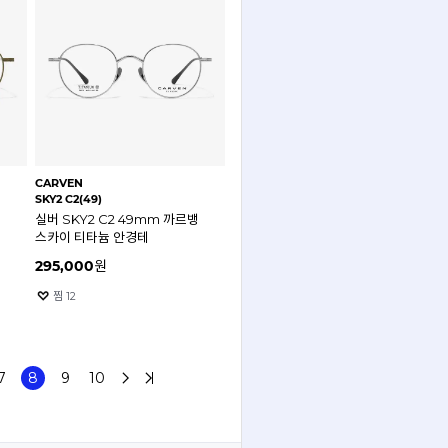
CARVEN
SKY2 C2(49)
실버 SKY2 C2 49mm 까르뱅
스카이 티타늄 안경테
295,000
원
찜
12
7
8
9
10