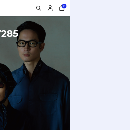
0
7285