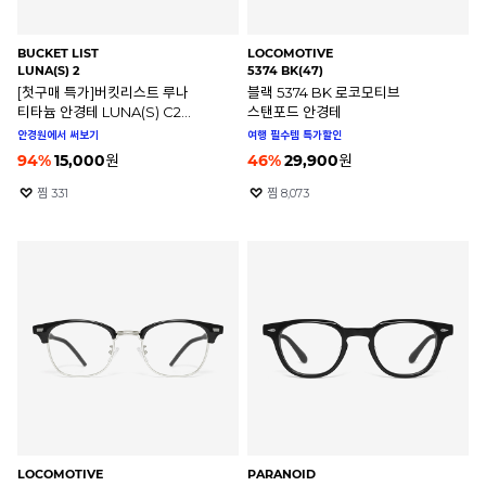
BUCKET LIST
LOCOMOTIVE
LUNA(S) 2
5374 BK(47)
[첫구매 특가]버킷리스트 루나
블랙 5374 BK 로코모티브
티타늄 안경테 LUNA(S) C2
스탠포드 안경테
47mm
안경원에서 써보기
여행 필수템 특가할인
94
%
15,000
원
46
%
29,900
원
찜
331
찜
8,073
LOCOMOTIVE
PARANOID