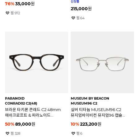
안경테
신상품
76
%
35,000
원
215,000
원
찜
972
찜
64
PARANOID
MUSEUM BY BEACON
CONRAD02 C2(48)
MUSEUM96 C2
브라운 타키론 콘래드 C2 48mm
실버 티타늄 MUSEUM96 C2
애쉬크로프트 & 파라노이드
뮤지엄바이비컨 뮤지엄96 캡슐
안경테
안경테
50
%
89,000
원
10
%
223,200
원
찜
328
찜
6