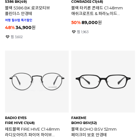
5386 BK(49)
CONRAD02 C1(48)
블랙 5386 BK 로코모티브
블랙 타키론 콘래드 C1 48mm
플린더스 안경테
애쉬크로프트 & 파라노이드
안경테
여행 필수템 특가할인
50
%
89,000
원
48
%
34,900
원
찜
1,963
찜
3,602
RADIO EYES
FAKEME
FIRE HIVE C1(48)
BOHO BSV(52)
매트블랙 FIRE HIVE C1 48mm
블랙 BOHO BSV 52mm
라디오아이즈 파이어 하이브
페이크미 보호 안경테