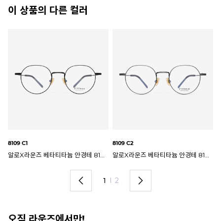
이 상품의 다른 컬러
8109 C4
81
X라운즈 베타티타늄 안경테 8109 C2
알로X라운즈 베타티타늄 안경테 8109 C4
2
I
2
오직 라운즈에서만!