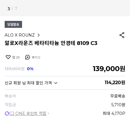
4
I
7
ALO X ROUNZ
알로X라운즈 베타티타늄 안경테 8109 C3
찜
29
후기
0
139,000
원
139,000
원
0%
114,220
원
신규 회원
님 최대 할인 가격
배송비
무료배송
적립금
5,710원
CJ ONE 포인트 적립
최대 4,170P