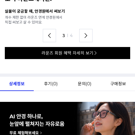
안경 렌즈 맞춤까지 한 번에
내
가까운 안경원으로 배송받아
6
렌즈 맞춤부터 피팅까지 편하게!
언
4
I
4
라운즈 회원 혜택 자세히 보기
상세정보
후기(
0
)
문의(
0
)
구매정보