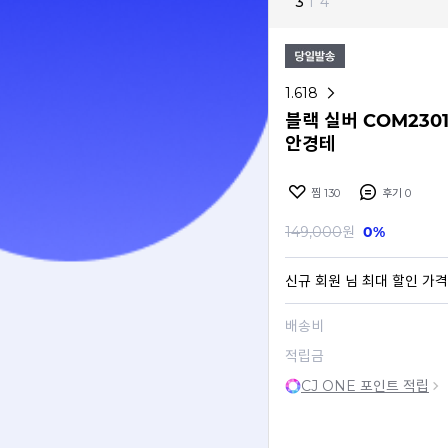
3
I
4
1.618
블랙 실버 COM2301 
안경테
찜
130
후기
0
149,000
원
0%
신규 회원
님 최대 할인 가격
배송비
적립금
CJ ONE 포인트 적립