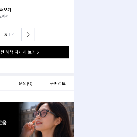
 써보기
안경 렌즈 맞춤까지 한 번에
경원에서
가까운 안경원으로 배송받아
렌즈 맞춤부터 피팅까지 편하게!
3
I
4
원 혜택 자세히 보기
)
문의(
0
)
구매정보