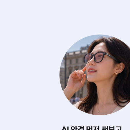
에 마음껏 써보기
내게 딱 맞는 스타
0여 개의 아이웨어를
AI가 내 얼굴형을 
디서나 실시간으로 무제한 써봐요.
어울리는 제품을 찾