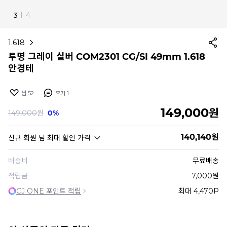
4
I
4
1.618
투명 그레이 실버 COM2301 CG/SI 49mm 1.618
안경테
찜
52
후기
1
149,000
원
149,000
원
0%
140,140
원
신규 회원
님 최대 할인 가격
배송비
무료배송
적립금
7,000원
CJ ONE 포인트 적립
최대 4,470P