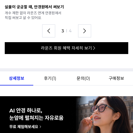
안경 렌즈 맞춤까지 한 번에
내
가까운 안경원으로 배송받아
6
렌즈 맞춤부터 피팅까지 편하게!
언
4
I
4
라운즈 회원 혜택 자세히 보기
상세정보
후기(
1
)
문의(
0
)
구매정보