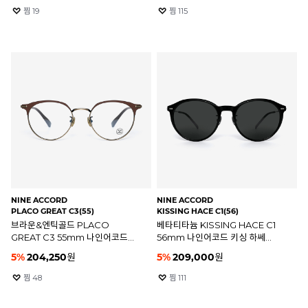
찜
19
찜
115
NINE ACCORD
NINE ACCORD
PLACO GREAT C3(55)
KISSING HACE C1(56)
브라운&엔틱골드 PLACO
베타티타늄 KISSING HACE C1
GREAT C3 55mm 나인어코드
56mm 나인어코드 키싱 하쎄
플라코 그레이트 안경테
선글라스
5
%
204,250
원
5
%
209,000
원
찜
48
찜
111