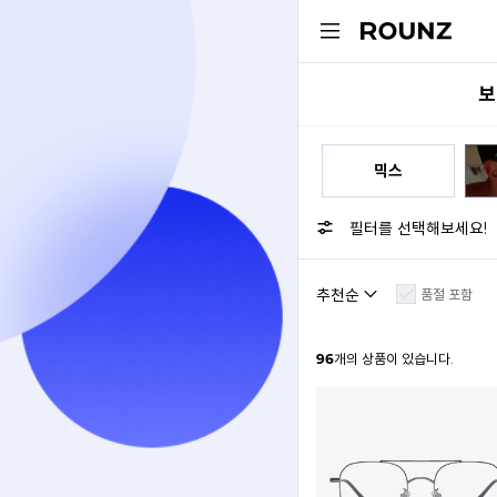
보
스퀘어
하금테
믹스
필터를 선택해보세요!
품절 포함
96
개의 상품이 있습니다.