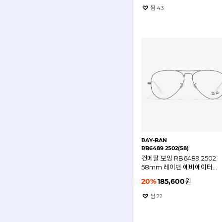
찜
43
RAY-BAN
RB6489 2502(58)
건메탈 보잉 RB6489 2502
58mm 레이밴 에비에이터
안경테
20
%
185,600
원
찜
22