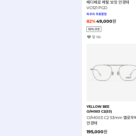
베디베로 메탈 보잉 안경테
VO121 PGD
파우치 무료증정
82
%
49,000
원
%
10
찜
196
YELLOW BEE
O/M003 C2(53)
O/M003 C2 53mm 옐로우
안경테
195,000
원