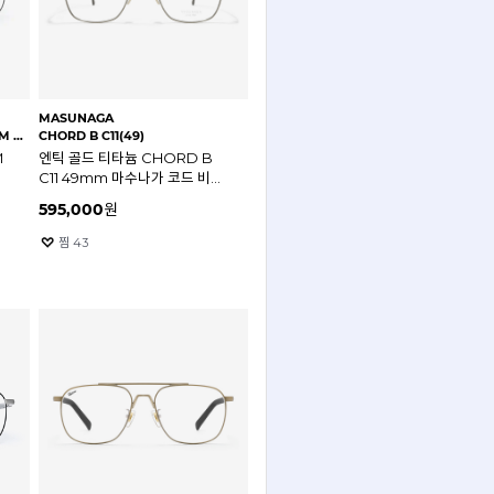
MASUNAGA
52)
CHORD B C11(49)
M
엔틱 골드 티타늄 CHORD B
C11 49mm 마수나가 코드 비
안경테
595,000
원
찜
43