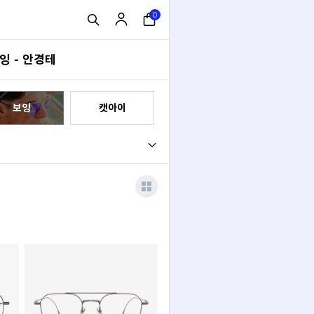
0
잉 - 안경테
보잉
캣아이
기타