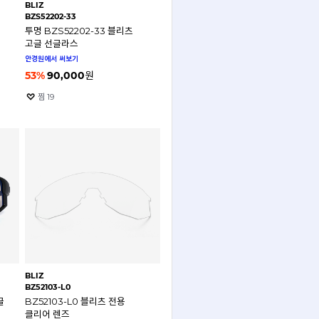
BLIZ
BZS52202-33
투명 BZS52202-33 블리츠
고글 선글라스
안경원에서 써보기
53
%
90,000
원
찜
19
BLIZ
BZ52103-L0
글
BZ52103-L0 블리츠 전용
클리어 렌즈