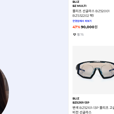
BLIZ
BZ MULTI
블리츠 선글라스 BZ52001
BZS52202 택1
안경원에서 써보기
47
%
90,000
원
찜
75
BLIZ
BZ52101-13P
변색 BZ52101-13P 블리츠 고
비전 선글라스