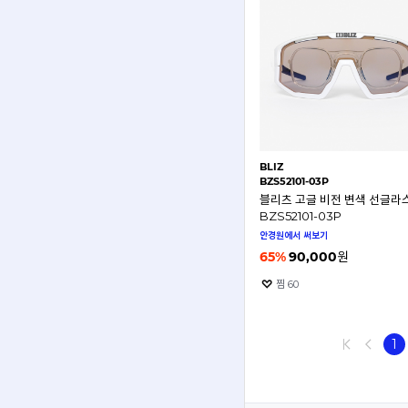
BLIZ
BZS52101-03P
블리츠 고글 비전 변색 선글라
BZS52101-03P
안경원에서 써보기
65
%
90,000
원
찜
60
1