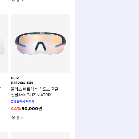
찜
38
BLIZ
BZ52104-13N
즈
블리츠 매트릭스 스포츠 고글
선글라스 BLIZ MATRIX
BZ52104-13N
안경원에서 써보기
44
%
90,000
원
찜
35