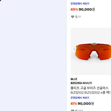
안경원에서 써보기
69
%
90,000
원
찜
17
BLIZ
BZ52102-MULTI
블리츠 고글 브리즈 선글라스
BZ52102 BZS52102 4종 택1
안경원에서 써보기
61
%
90,000
원