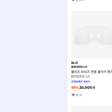
찜
263
BLIZ
BZ52102-L0
블리츠 브리즈 전용 클리어 렌
BZ52102-L0
안경원에서 써보기
59
%
20,000
원
찜
32