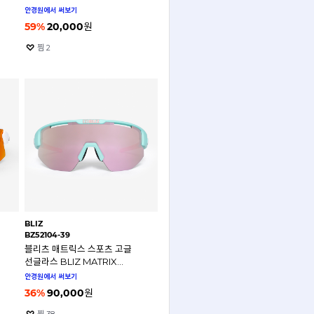
안경원에서 써보기
59
%
20,000
원
찜
2
BLIZ
BZ52104-39
블리츠 매트릭스 스포츠 고글
선글라스 BLIZ MATRIX
BZ52104-39
안경원에서 써보기
36
%
90,000
원