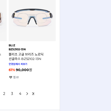
BLIZ
BZ52102-13N
스
블리츠 고글 브리즈 노르딕
선글라스 BZ52102-13N
안경원에서 써보기
61
%
90,000
원
찜
81
2
3
4