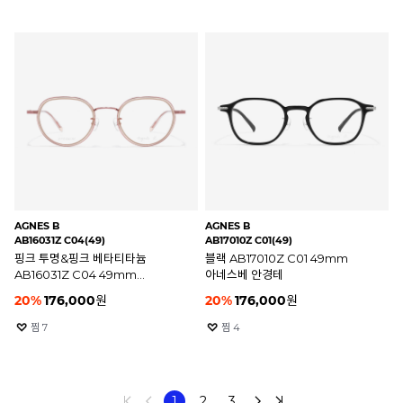
AGNES B
AGNES B
AB16031Z C04(49)
AB17010Z C01(49)
핑크 투명&핑크 베타티타늄
블랙 AB17010Z C01 49mm
AB16031Z C04 49mm
아네스베 안경테
아네스베 안경테
20
%
176,000
원
20
%
176,000
원
찜
7
찜
4
1
2
3