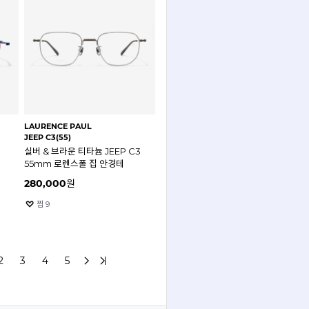
LAURENCE PAUL
JEEP C3(55)
실버 & 브라운 티타늄 JEEP C3
폴
55mm 로렌스폴 집 안경테
280,000
원
찜
9
2
3
4
5