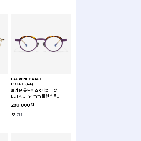
LAURENCE PAUL
LUTA C1(44)
브라운 톨토이즈&퍼플 메탈
LUTA C1 44mm 로렌스폴
루타 안경테
280,000
원
찜
1