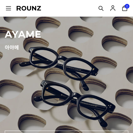
0
AYAME
아야메