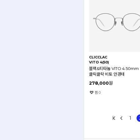
CLICCLAC
VITO 4(50)
블랙&티타늄 VITO 4 50mm
클릭클락 비토 안경테
278,000
원
찜
0
1