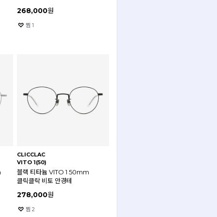
268,000
원
찜
1
CLICCLAC
VITO 1(50)
m
블랙 티타늄 VITO 1 50mm
클릭클락 비토 안경테
278,000
원
찜
2