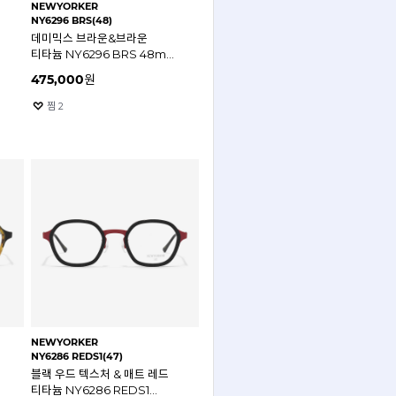
NEWYORKER
NY6296 BRS(48)
데미믹스 브라운&브라운
티타늄 NY6296 BRS 48mm
뉴요커 안경테
475,000
원
찜
2
NEWYORKER
NY6286 REDS1(47)
블랙 우드 텍스처 & 매트 레드
티타늄 NY6286 REDS1