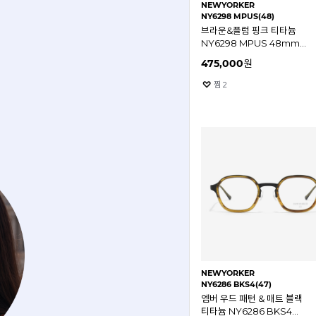
NEWYORKER
NY6298 MPUS(48)
브라운&플럼 핑크 티타늄
NY6298 MPUS 48mm
뉴요커 안경테
475,000
원
찜
2
NEWYORKER
NY6286 BKS4(47)
엠버 우드 패턴 & 매트 블랙
티타늄 NY6286 BKS4