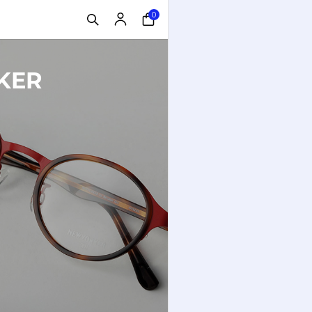
0
KER