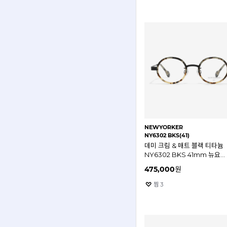
NEWYORKER
NY6302 BKS(41)
데미 크림 & 매트 블랙 티타늄
NY6302 BKS 41mm 뉴요커
안경테
475,000
원
찜
3