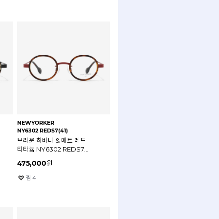
NEWYORKER
NY6302 REDS7(41)
브라운 하바나 & 매트 레드
티타늄 NY6302 REDS7
41mm 뉴요커 안경테
475,000
원
찜
4