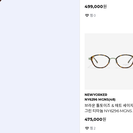
47mm 뉴요커 안경테
499,000
원
찜
0
NEWYORKER
NY6296 MGNS(48)
브라운 톨토이즈 & 매트 세이
그린 티타늄 NY6296 MGNS
48mm 뉴요커 안경테
475,000
원
찜
2