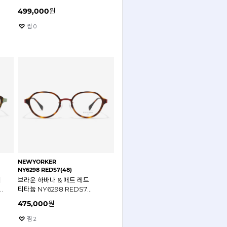
47mm 뉴요커 안경테
499,000
원
찜
0
NEWYORKER
NY6298 REDS7(48)
지
브라운 하바나 & 매트 레드
티타늄 NY6298 REDS7
48mm 뉴요커 안경테
475,000
원
찜
2