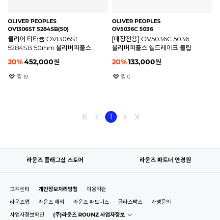
OLIVER PEOPLES
OLIVER PEOPLES
OV1306ST 5284SB(50)
OV5036C 5036
클리어 티타늄 OV1306ST
[매장전용] OV5036C 5036
5284SB 50mm 올리버피플스
올리버피플스 쉘드레이크 클립
알테아 블루라이트 차단 선글라스
20
%
452,000
원
20
%
133,000
원
찜
19
찜
0
1
라운즈 플래그십 스토어
라운즈 파트너 안경원
고객센터
개인정보처리방침
이용약관
라운즈앱
라운즈 해외
라운즈 파트너스
글라스박스
가맹문의
사업자정보확인
(주)라운즈 ROUNZ 사업자정보