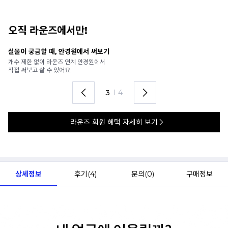
오직 라운즈에서만!
 때, 안경원에서 써보기
안경 렌즈 맞춤까지
 라운즈 연계 안경원에서
가까운 안경원으로 
수 있어요.
렌즈 맞춤부터 피팅까
4
I
4
라운즈 회원 혜택 자세히 보기
상세정보
후기(
4
)
문의(
0
)
구매정보