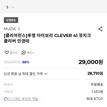
4
I
4
MUZIK
[클리어런스]투명 아이보리 CLEVER 41 뮤지크
클리버 안경테
찜
123
후기
4
29,000
원
235,000
원
88%
28,710
원
신규 회원
님 최대 할인 가격
배송비
무료배송
적립금
1,430원
CJ ONE 포인트 적립
최대 870P