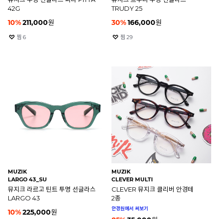
42G
TRUDY 25
10
%
211,000
원
30
%
166,000
원
찜
6
찜
29
MUZIK
MUZIK
LARGO 43_SU
CLEVER MULTI
뮤지크 라르고 틴트 투명 선글라스
CLEVER 뮤지크 클리버 안경테
LARGO 43
2종
안경원에서 써보기
10
%
225,000
원