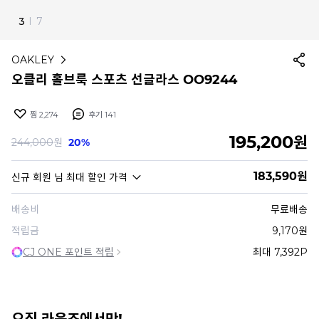
4
I
7
OAKLEY
오클리 홀브룩 스포츠 선글라스 OO9244
찜
2,274
후기
141
195,200
원
244,000
원
20%
183,590
원
신규 회원
님 최대 할인 가격
배송비
무료배송
적립금
9,170원
CJ ONE 포인트 적립
최대 7,392P