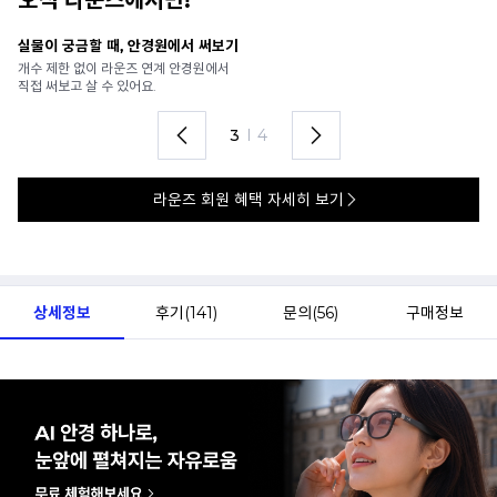
오직 라운즈에서만!
안경 렌즈 맞춤까지 한 번에
내
가까운 안경원으로 배송받아
6
렌즈 맞춤부터 피팅까지 편하게!
언
4
I
4
라운즈 회원 혜택 자세히 보기
상세정보
후기(
141
)
문의(
56
)
구매정보