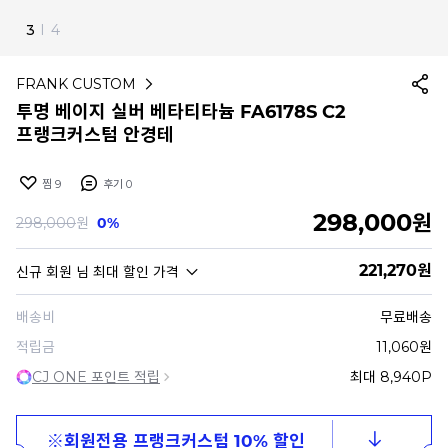
4
I
4
FRANK CUSTOM
투명 베이지 실버 베타티타늄 FA6178S C2
프랭크커스텀 안경테
찜
9
후기
0
298,000
원
298,000
원
0%
221,270
원
신규 회원
님 최대 할인 가격
배송비
무료배송
적립금
11,060원
CJ ONE 포인트 적립
최대 8,940P
※회원전용 프랭크커스텀 10% 할인