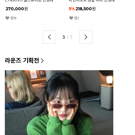
안경테
안
20
%
589,600
원
298,000
원
2
찜
18
찜
9
1
I
3
라운즈 기획전