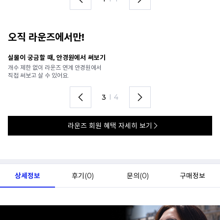
오직 라운즈에서만!
안경 렌즈 맞춤까지 한 번에
내
가까운 안경원으로 배송받아
6
렌즈 맞춤부터 피팅까지 편하게!
언
4
I
4
라운즈 회원 혜택 자세히 보기
상세정보
후기(
0
)
문의(
0
)
구매정보