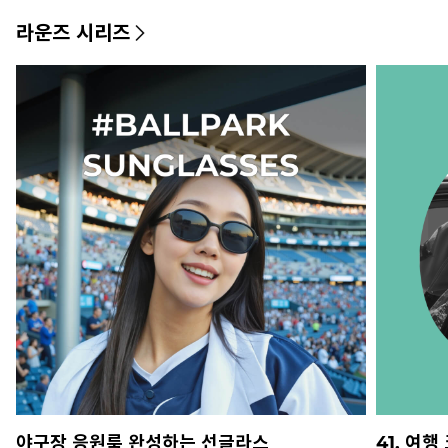
라운즈 시리즈
야구장 응원룩 완성하는 선글라스
41. 여