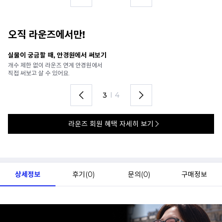
오직 라운즈에서만!
안경 렌즈 맞춤까지 한 번에
가까운 안경원으로 배송받아
렌즈 맞춤부터 피팅까지 편하게!
4
I
4
라운즈 회원 혜택 자세히 보기
상세정보
후기(
0
)
문의(
0
)
구매정보