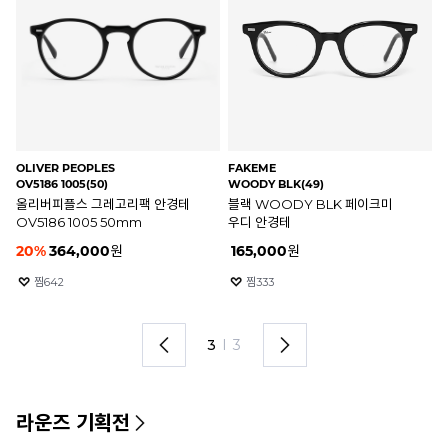
LOCOMOTIVE
FAKEME
5375 BK(48)
CITY2 BSV(49)
페이크미
블랙 5375 BK 로코모티브 베를린
블랙 CITY2 BSV 페이크미 
안경테
블루라이트 차단 안경테
46
%
29,900
원
185,000
원
찜
5219
찜
1530
1
I
3
라운즈 기획전