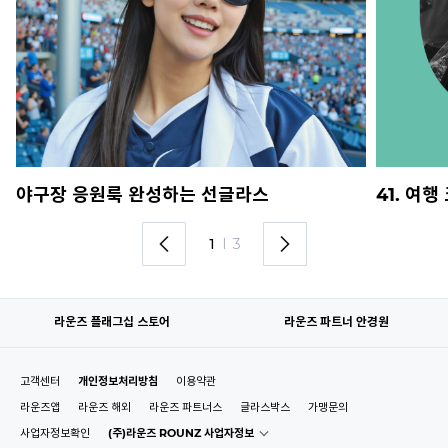
야구장 응원룩 완성하는 선글라스
41. 여
1
I
3
라운즈 플래그십 스토어
라운즈 파트너 안경원
고객센터
개인정보처리방침
이용약관
라운즈앱
라운즈 해외
라운즈 파트너스
글라스박스
가맹문의
사업자정보확인
(주)라운즈 ROUNZ 사업자정보