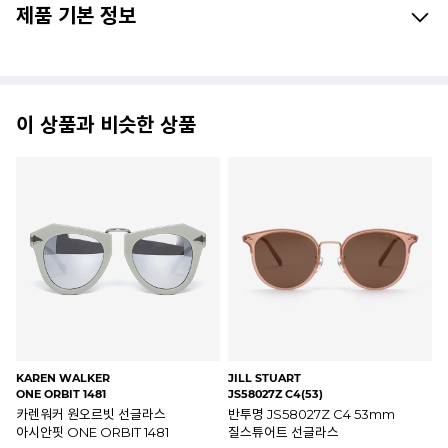
제품 기본 정보
이 상품과 비슷한 상품
ISABEL MARANT
ISABEL MARANT
IS
IM0135 9RQ9O
IM0135 S45HA
IM
그레이 IM0135 9RQ9O
피치 IM0135 S45HA 이자벨마랑
블
이자벨마랑 마고 선글라스
마고 선글라스
마