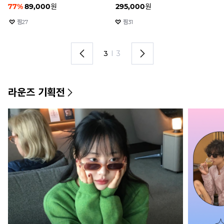
455,000
원
455,000
원
4
찜
7
찜
2
1
I
3
라운즈 기획전