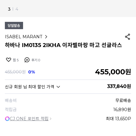
4
I
4
ISABEL MARANT
하바나 IM0135 2IKHA 이자벨마랑 마고 선글라스
찜
5
후기
0
455,000
원
455,000
원
0%
337,840
원
신규 회원
님 최대 할인 가격
배송비
무료배송
적립금
16,890원
CJ ONE 포인트 적립
최대 13,650P