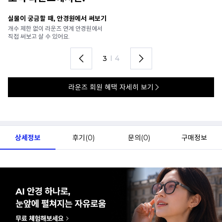
안경 렌즈 맞춤까지 한 번에
내
가까운 안경원으로 배송받아
6
렌즈 맞춤부터 피팅까지 편하게!
언
4
I
4
라운즈 회원 혜택 자세히 보기
상세정보
후기(
0
)
문의(
0
)
구매정보