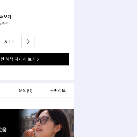
 써보기
안경 렌즈 맞춤까지 한 번에
경원에서
가까운 안경원으로 배송받아
렌즈 맞춤부터 피팅까지 편하게!
3
I
4
원 혜택 자세히 보기
)
문의(
0
)
구매정보