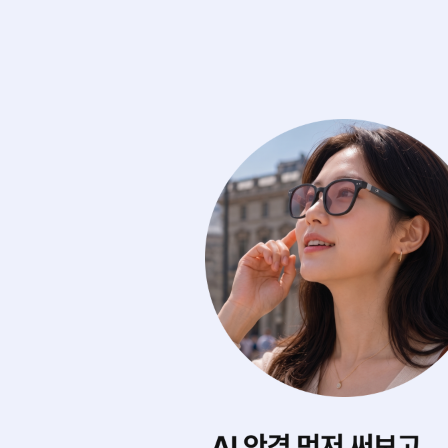
에 마음껏 써보기
내게 딱 맞는 스타
0여 개의 아이웨어를
AI가 내 얼굴형을 
디서나 실시간으로 무제한 써봐요.
어울리는 제품을 찾