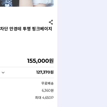
차단 안경테 투명 핑크베이지
155,000
원
127,370
원
무료배송
6,360원
최대 4,650P