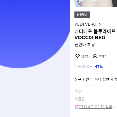
2
I
5
VEDI VERO
베디베로 블루라이트 
VOCC01 BEG
신민아 착용
찜
63
후기
0
295,000
원
47%
신규 회원
님 최대 할인 가격
배송비
적립금
CJ ONE 포인트 적립