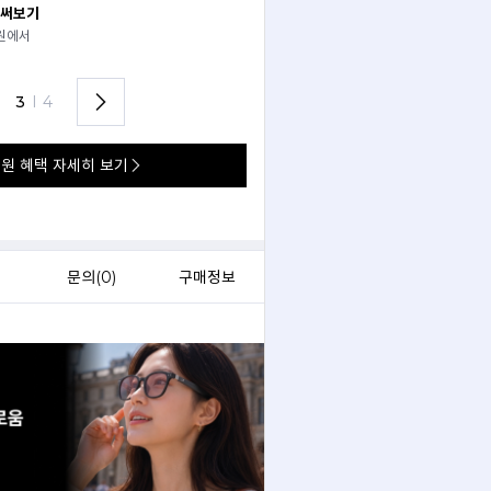
 써보기
안경 렌즈 맞춤까지 한 번에
경원에서
가까운 안경원으로 배송받아
렌즈 맞춤부터 피팅까지 편하게!
3
I
4
원 혜택 자세히 보기
)
문의(
0
)
구매정보