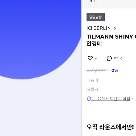
3
I
4
IC! BERLIN
TILMANN SHINY
안경테
찜
4
후기
0
830,000
원
0%
배송비
적립금
CJ ONE 포인트 적립
오직 라운즈에서만!