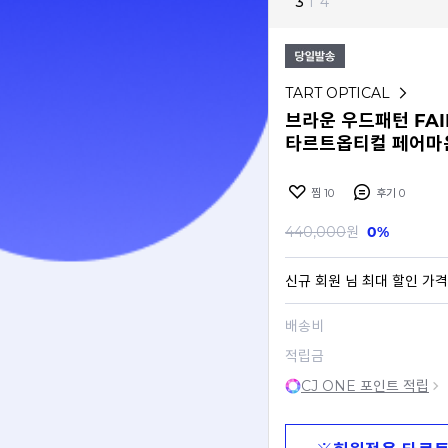
3
I
4
TART OPTICAL
브라운 우드패턴 FAI
타르트옵티컬 페어마
찜
10
후기
0
440,000
원
0%
신규 회원
님 최대 할인 가격
배송비
적립금
CJ ONE 포인트 적립