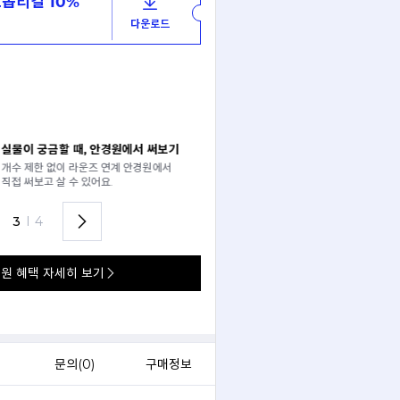
옵티컬 10%
다운로드
 써보기
안경 렌즈 맞춤까지 한 번에
경원에서
가까운 안경원으로 배송받아
렌즈 맞춤부터 피팅까지 편하게!
3
I
4
원 혜택 자세히 보기
)
문의(
0
)
구매정보