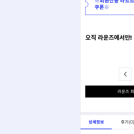
※회원전용 타르트
쿠폰※
오직 라운즈에서만!
일 추천받기
실물이 궁금할 때, 안경원에서
분석해서
개수 제한 없이 라운즈 연계 안
아드려요.
직접 써보고 살 수 있어요.
라운즈 회
상세정보
후기(
0