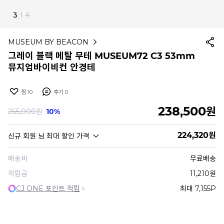
3
I
4
MUSEUM BY BEACON
그레이 블랙 메탈 무테 MUSEUM72 C3 53mm
뮤지엄바이비컨 안경테
찜
10
후기
0
238,500
원
265,000
원
10%
224,320
원
신규 회원
님 최대 할인 가격
배송비
무료배송
적립금
11,210원
CJ ONE 포인트 적립
최대 7,155P