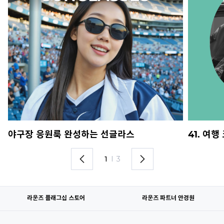
야구장 응원룩 완성하는 선글라스
41. 여
1
I
3
라운즈 플래그십 스토어
라운즈 파트너 안경원