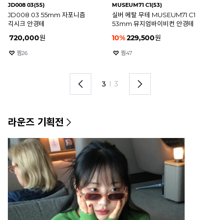
JD008 03(55)
MUSEUM71 C1(53)
ZI
JD008 03 55mm 자포니즘
실버 메탈 무테 MUSEUM71 C1
골
긱시크 안경테
53mm 뮤지엄바이비컨 안경테
클
720,000
원
10
%
229,500
원
2
찜
26
찜
47
3
I
3
라운즈 기획전