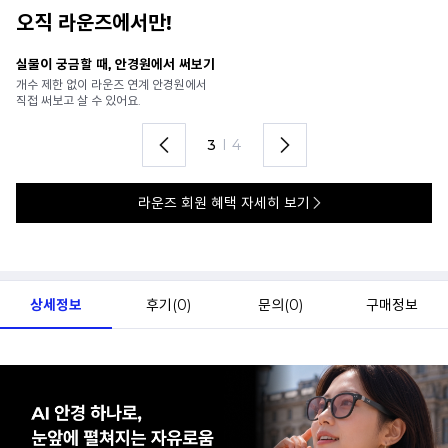
오직 라운즈에서만!
실물이 궁금할 때, 안경원에서 써보기
안
개수 제한 없이 라운즈 연계 안경원에서
가
직접 써보고 살 수 있어요.
렌
3
I
4
라운즈 회원 혜택 자세히 보기
상세정보
후기(
0
)
문의(
0
)
구매정보