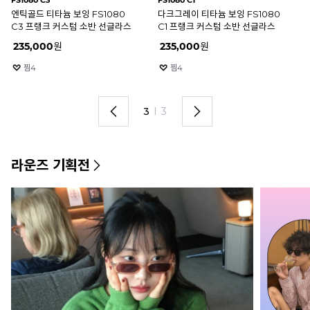
SP574042-0000
SHAPER 01
FS
루디 프로젝트 스핀에어 57
스틸러 윤디자인 콜라보 선글라스
엔
스트라이프 미러 선글라스
셰이퍼 SHAPER 01
C
SP574042-0000
10
%
234,000
원
48
%
150,000
원
2
찜
21
찜
11
1
I
3
라운즈 기획전