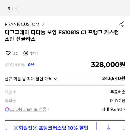
4
I
4
FRANK CUSTOM
다크그레이 티타늄 보잉 FS1081S C1 프랭크 커스텀
소반 선글라스
찜
2
후기
1
328,000
원
328,000
원
0%
243,540
원
신규 회원
님 최대 할인 가격
배송비
무료배송
적립금
12,170원
CJ ONE 포인트 적립
최대 9,840P
※회원전용 프랭크커스텀 10% 할인