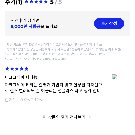
후기(1)
5
5
사진후기 남기면
후기작성
5,000원 적립금
을 드려요!
⠂매달 베스트 후기 10명을 선정하여 커피 교환권을 드립니다. (공지사항 내 발표)
⠂판매가 5만원 미만 상품은 사진후기 작성 시 적립금 2천원이 지급됩니다. (5 영업일 이내 적립)
⠂사진후기 적립금은 구매한 안경을 착용한 얼굴 전체 정면 인증샷일 경우 지급됩니다.
⠂콘택트 렌즈 후기는 적립금이 지급되지 않습니다.
다크그레이 티타늄
다크그레이 티타늄 컬러가 가볍지 않고 안정된 디자인으
로 렌즈 컬러와도 잘 어울리는 선글라스 라고 생각 합니다
잘 사용하겠습니다
김지*
2025.09.25
이 상품의 후기 전체보기