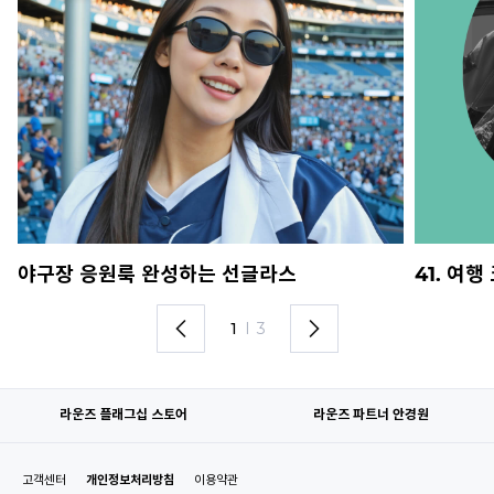
야구장 응원룩 완성하는 선글라스
41. 여
1
I
3
라운즈 플래그십 스토어
라운즈 파트너 안경원
고객센터
개인정보처리방침
이용약관