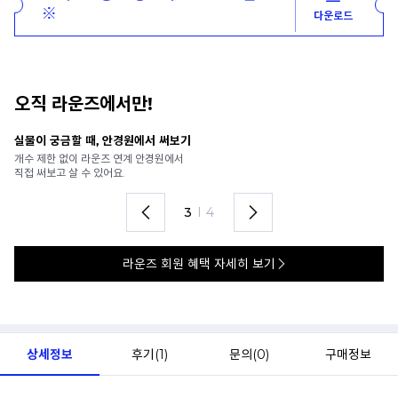
※
다운로드
오직 라운즈에서만!
안경 렌즈 맞춤까지 한 번에
내
가까운 안경원으로 배송받아
6
렌즈 맞춤부터 피팅까지 편하게!
언
4
I
4
라운즈 회원 혜택 자세히 보기
상세정보
후기(
1
)
문의(
0
)
구매정보