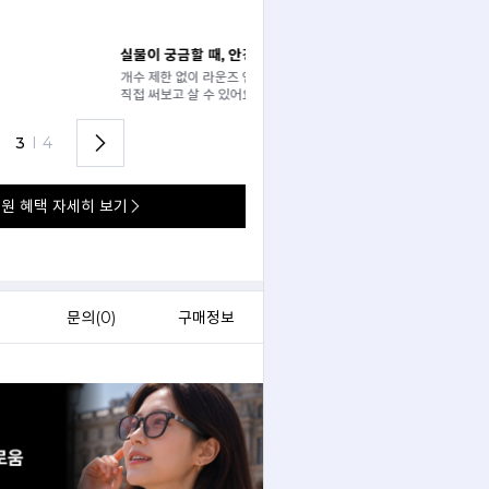
 써보기
안경 렌즈 맞춤까지 한 번에
경원에서
가까운 안경원으로 배송받아
렌즈 맞춤부터 피팅까지 편하게!
3
I
4
원 혜택 자세히 보기
)
문의(
0
)
구매정보