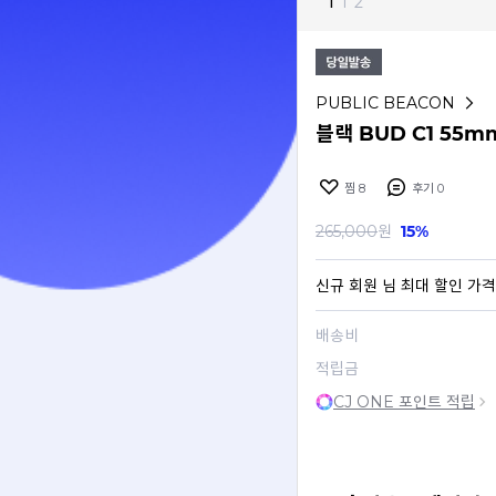
1
I
2
PUBLIC BEACON
블랙 BUD C1 55
찜
8
후기
0
265,000
원
15%
신규 회원
님 최대 할인 가격
배송비
적립금
CJ ONE 포인트 적립