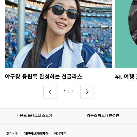
야구장 응원룩 완성하는 선글라스
41. 여
1
I
3
라운즈 플래그십 스토어
라운즈 파트너 안경원
고객센터
개인정보처리방침
이용약관