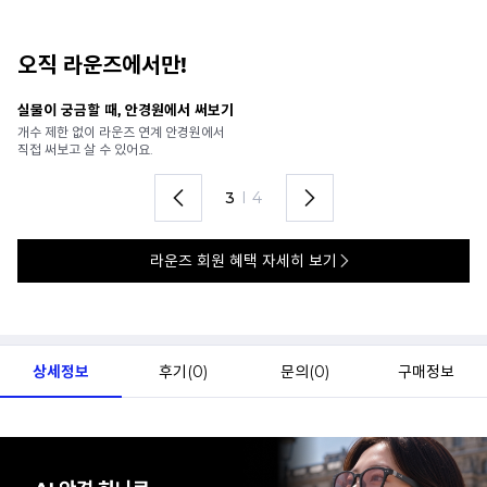
오직 라운즈에서만!
안경 렌즈 맞춤까지 한 번에
내
가까운 안경원으로 배송받아
6
렌즈 맞춤부터 피팅까지 편하게!
언
4
I
4
라운즈 회원 혜택 자세히 보기
상세정보
후기(
0
)
문의(
0
)
구매정보