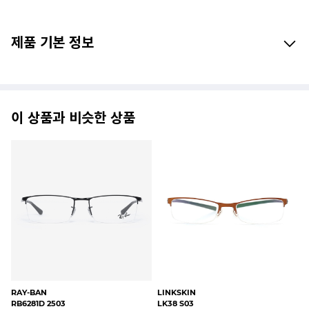
제품 기본 정보
이 상품과 비슷한 상품
ROUNZ BASIC
SENIA
SE
92212 C3
2308 C50(52)
23