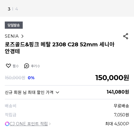
4
I
4
SENIA
로즈골드&핑크 메탈 2308 C28 52mm 세니아
안경테
찜
0
후기
0
150,000
원
150,000
원
0%
141,080
원
신규 회원
님 최대 할인 가격
배송비
무료배송
적립금
7,050원
CJ ONE 포인트 적립
최대 4,500P