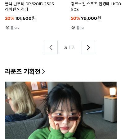
매트 골드 반무테 92212 C3
버건디&로즈골드 메탈 2308
퍼
라운즈베이직 안경테
C50 52mm 세니아 안경테
5
39,000
원
150,000
원
1
찜
16
찜
3
1
I
3
라운즈 기획전