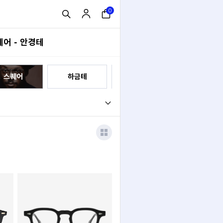
0
어 - 안경테
스퀘어
하금테
믹스
보잉