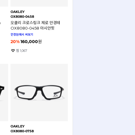
OAKLEY
OX8080-0458
m
오클리 크로스링크 제로 안경테
OX8080-0458 아시안핏
안경원에서 써보기
20
%
160,000
원
찜
1,067
OAKLEY
OX8080-0758