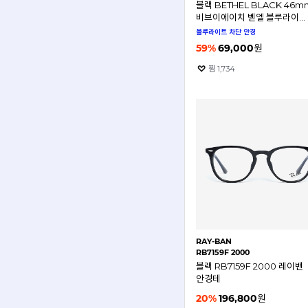
블랙 BETHEL BLACK 46m
비브이에이치 벧엘 블루라이트
차단 안경테
블루라이트 차단 안경
59
%
69,000
원
찜
1,734
RAY-BAN
RB7159F 2000
블랙 RB7159F 2000 레이밴
안경테
20
%
196,800
원