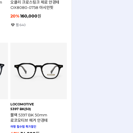
m
오클리 크로스링크 제로 안경테
OX8080-0758 아시안핏
20
%
160,000
원
찜
640
LOCOMOTIVE
5397 BK(50)
블랙 5397 BK 50mm
로코모티브 예거 안경테
여행 필수템 특가할인