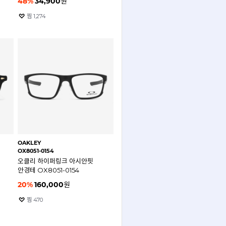
48
%
34,900
원
찜
1,274
OAKLEY
OX8051-0154
오클리 하이퍼링크 아시안핏
안경테 OX8051-0154
20
%
160,000
원
찜
470