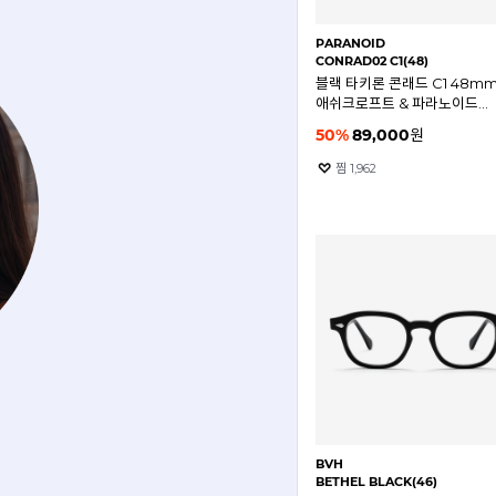
PARANOID
CONRAD02 C1(48)
블랙 타키론 콘래드 C1 48m
애쉬크로프트 & 파라노이드
안경테
50
%
89,000
원
찜
1,962
BVH
BETHEL BLACK(46)