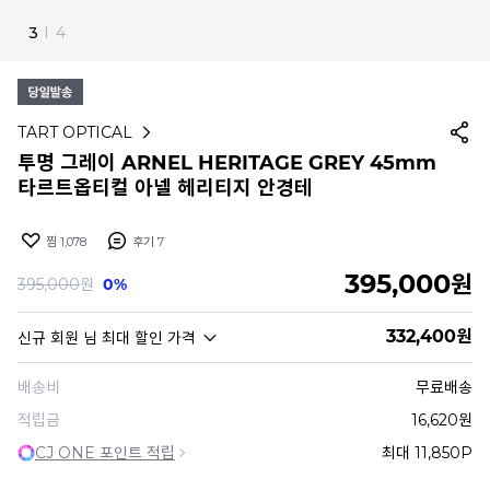
4
I
4
TART OPTICAL
투명 그레이 ARNEL HERITAGE GREY 45mm
타르트옵티컬 아넬 헤리티지 안경테
찜
1,078
후기
7
395,000
원
395,000
원
0%
332,400
원
신규 회원
님 최대 할인 가격
배송비
무료배송
적립금
16,620원
CJ ONE 포인트 적립
최대 11,850P