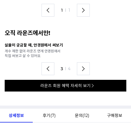
1
I
1
오직 라운즈에서만!
안경 렌즈 맞춤까지 한 번에
내
가까운 안경원으로 배송받아
6
렌즈 맞춤부터 피팅까지 편하게!
언
4
I
4
라운즈 회원 혜택 자세히 보기
상세정보
후기(
7
)
문의(
12
)
구매정보