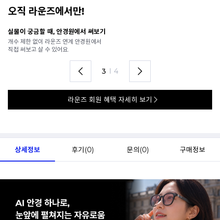
오직 라운즈에서만!
 때, 안경원에서 써보기
안경 렌즈 맞춤까지
 라운즈 연계 안경원에서
가까운 안경원으로 
수 있어요.
렌즈 맞춤부터 피팅까
4
I
4
라운즈 회원 혜택 자세히 보기
상세정보
후기(
0
)
문의(
0
)
구매정보