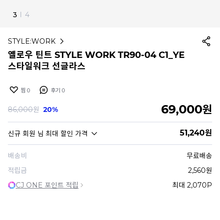
4
I
4
STYLE:WORK
옐로우 틴트 STYLE WORK TR90-04 C1_YE
스타일워크 선글라스
찜
0
후기
0
69,000
원
86,000
원
20%
51,240
원
신규 회원
님 최대 할인 가격
배송비
무료배송
적립금
2,560원
CJ ONE 포인트 적립
최대 2,070P