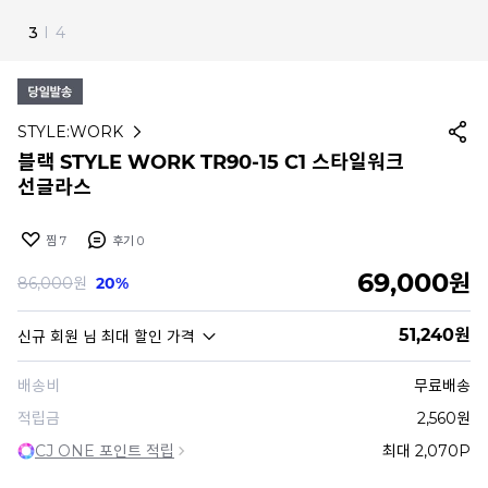
4
I
4
STYLE:WORK
블랙 STYLE WORK TR90-15 C1 스타일워크
선글라스
찜
7
후기
0
69,000
원
86,000
원
20%
51,240
원
신규 회원
님 최대 할인 가격
배송비
무료배송
적립금
2,560원
CJ ONE 포인트 적립
최대 2,070P