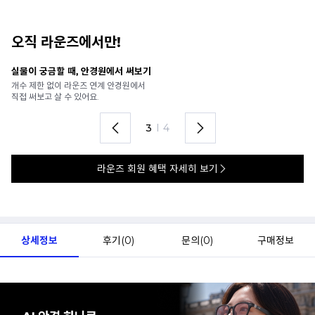
오직 라운즈에서만!
안경 렌즈 맞춤까지 한 번에
내
가까운 안경원으로 배송받아
6
렌즈 맞춤부터 피팅까지 편하게!
언
4
I
4
라운즈 회원 혜택 자세히 보기
상세정보
후기(
0
)
문의(
0
)
구매정보