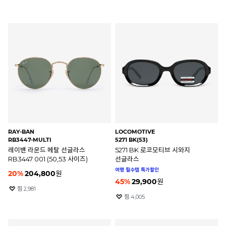
RAY-BAN
LOCOMOTIVE
RB3447-MULTI
5271 BK(53)
레이밴 라운드 메탈 선글라스
5271 BK 로코모티브 시와지
RB3447 001 (50,53 사이즈)
선글라스
여행 필수템 특가할인
20
%
204,800
원
45
%
29,900
원
찜
2,981
찜
4,005