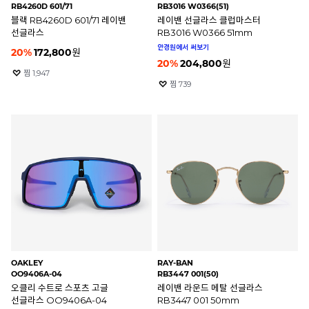
RB4260D 601/71
RB3016 W0366(51)
블랙 RB4260D 601/71 레이밴
레이밴 선글라스 클럽마스터
선글라스
RB3016 W0366 51mm
안경원에서 써보기
20
%
172,800
원
20
%
204,800
원
찜
1,947
찜
739
OAKLEY
RAY-BAN
OO9406A-04
RB3447 001(50)
오클리 수트로 스포츠 고글
레이밴 라운드 메탈 선글라스
선글라스 OO9406A-04
RB3447 001 50mm