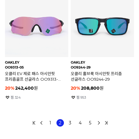
OAKLEY
OAKLEY
OO9313-05
OO9244-29
오클리 EV 제로 패스 아시안핏
오클리 홀브룩 아시안핏 프리즘
프리즘골프 선글라스 OO9313-
선글라스 OO9244-29
05
20
%
242,400
원
20
%
208,800
원
찜
324
찜
953
1
2
3
4
5