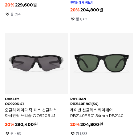
안경원에서 써보기
20
%
229,600
원
20
%
204,800
원
찜
394
찜
1,062
OAKLEY
RAY-BAN
OO9206-41
RB2140F 901(54)
오클리 레이다 락 패스 선글라스
레이밴 선글라스 웨이페어
아시안핏 프리즘 OO9206-41
RB2140F 901 54mm RB2140-
F
20
%
290,400
원
20
%
204,800
원
찜
483
찜
1,533