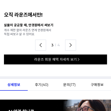
오직 라운즈에서만!
안경 렌즈 맞춤까지 한 번에
내
가까운 안경원으로 배송받아
6
렌즈 맞춤부터 피팅까지 편하게!
언
4
I
4
라운즈 회원 혜택 자세히 보기
상세정보
후기(
40
)
문의(
17
)
구매정보