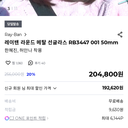
4
I
11
Ray-Ban
레이밴 라운드 메탈 선글라스 RB3447 001 50mm
한혜진, 허안나 착용
찜
1,060
후기
40
204,800
원
256,000
원
20%
192,620
원
신규 회원
님 최대 할인 가격
배송비
무료배송
적립금
9,630원
CJ ONE 포인트 적립
최대 6,144P