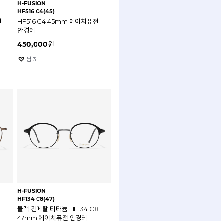
H-FUSION
HF516 C4(45)
전
HF516 C4 45mm 에이치퓨전
안경테
450,000
원
찜
3
H-FUSION
HF134 C8(47)
블랙 건메탈 티타늄 HF134 C8
47mm 에이치퓨전 안경테