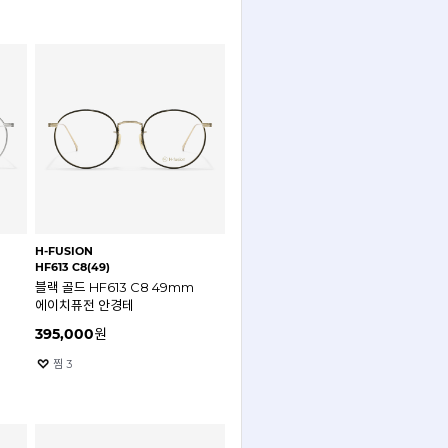
H-FUSION
HF613 C8(49)
블랙 골드 HF613 C8 49mm
에이치퓨전 안경테
395,000
원
찜
3