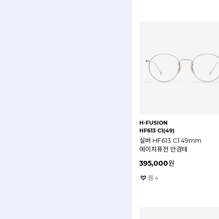
H-FUSION
HF613 C1(49)
실버 HF613 C1 49mm
에이치퓨전 안경테
395,000
원
찜
4