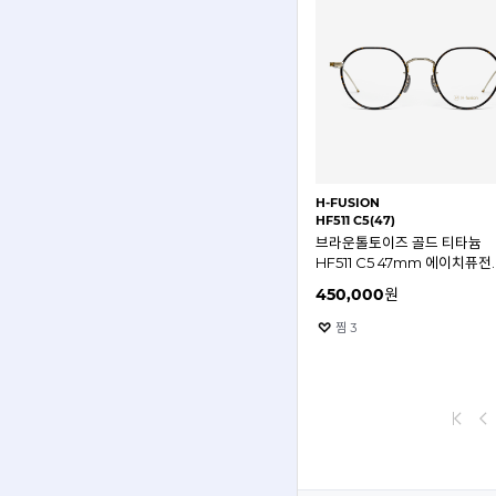
H-FUSION
HF511 C5(47)
브라운톨토이즈 골드 티타늄
HF511 C5 47mm 에이치퓨전
안경테
450,000
원
찜
3