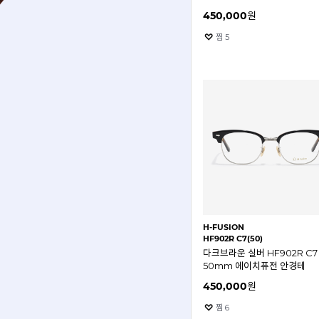
450,000
원
찜
5
H-FUSION
HF902R C7(50)
다크브라운 실버 HF902R C7
50mm 에이치퓨전 안경테
450,000
원
찜
6