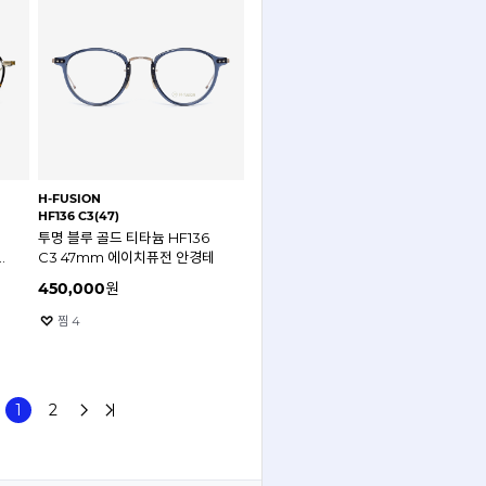
H-FUSION
HF136 C3(47)
투명 블루 골드 티타늄 HF136
C3 47mm 에이치퓨전 안경테
450,000
원
찜
4
1
2