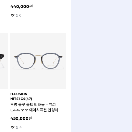
440,000
원
찜
6
H-FUSION
HF141 C4(47)
투명 블루 골드 티타늄 HF141
C4 47mm 에이치퓨전 안경테
450,000
원
찜
4