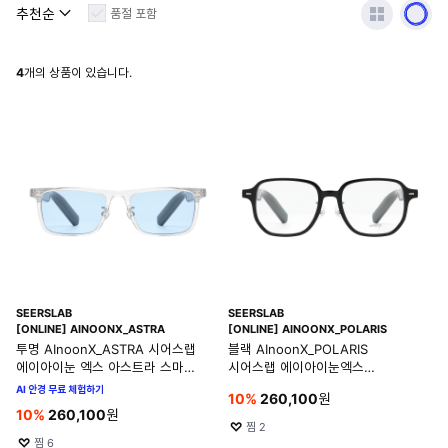
품절 포함
4
개의 상품이 있습니다.
SEERSLAB
SEERSLAB
[ONLINE] AINOONX_ASTRA
[ONLINE] AINOONX_POLARIS
투명 AInoonX_ASTRA 시어스랩
블랙 AInoonX_POLARIS
에이아이눈 엑스 아스트라 스마트
시어스랩 에이아이눈엑스
글래스
폴라리스 스마트 글래스
AI 안경 무료 체험하기
10
%
260,100
원
10
%
260,100
원
찜
2
찜
6