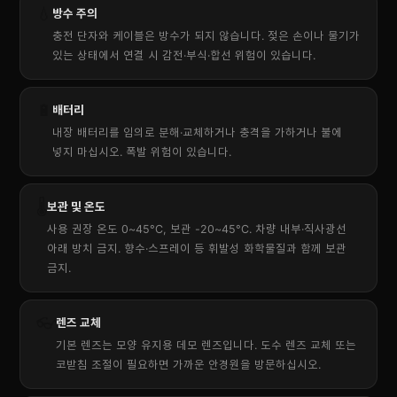
💧
방수 주의
충전 단자와 케이블은 방수가 되지 않습니다. 젖은 손이나 물기가
있는 상태에서 연결 시 감전·부식·합선 위험이 있습니다.
🔋
배터리
내장 배터리를 임의로 분해·교체하거나 충격을 가하거나 불에
넣지 마십시오. 폭발 위험이 있습니다.
🌡
보관 및 온도
사용 권장 온도 0~45°C, 보관 -20~45°C. 차량 내부·직사광선
아래 방치 금지. 향수·스프레이 등 휘발성 화학물질과 함께 보관
금지.
👓
렌즈 교체
기본 렌즈는 모양 유지용 데모 렌즈입니다. 도수 렌즈 교체 또는
코받침 조절이 필요하면 가까운 안경원을 방문하십시오.