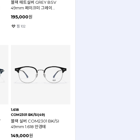
블랙 매트실버 GREY BSV
테
49mm 페이크미 그레이
안경테
195,000
원
찜
102
1.618
COM2301 BK/SI(49)
T
블랙 실버 COM2301 BK/SI
49mm 1.618 안경테
149,000
원