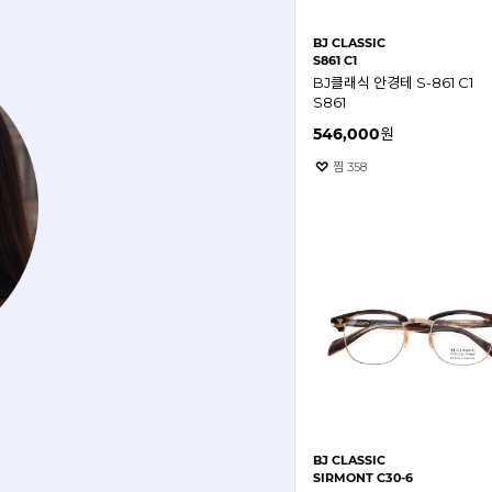
BJ CLASSIC
S861 C1
BJ클래식 안경테 S-861 C1
S861
546,000
원
찜
358
BJ CLASSIC
SIRMONT C30-6