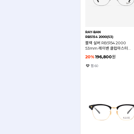
RAY-BAN
RB5154 2000(53)
블랙 실버 RB5154 2000
53mm 레이밴 클럽마스터
안경테
20
%
196,800
원
찜
60