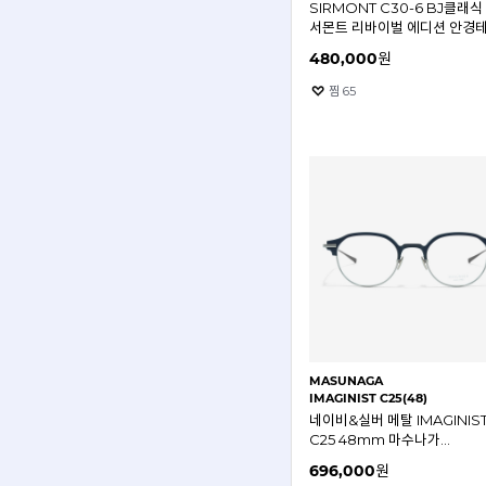
SIRMONT C30-6 BJ클래식
서몬트 리바이벌 에디션 안경
480,000
원
찜
65
MASUNAGA
IMAGINIST C25(48)
네이비&실버 메탈 IMAGINIS
C25 48mm 마수나가
이매지니스트 안경테
696,000
원