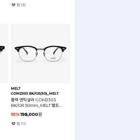
찜
130
MELT
COM2303 BK/GR(50)_MELT
블랙 엔틱실버 COM2303
BK/GR 50mm_MELT 멜트
안경테
10
%
198,000
원
찜
173