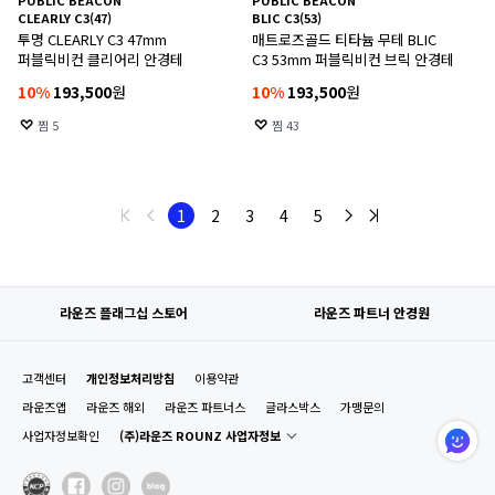
PUBLIC BEACON
PUBLIC BEACON
CLEARLY C3(47)
BLIC C3(53)
투명 CLEARLY C3 47mm
매트로즈골드 티타늄 무테 BLIC
퍼블릭비컨 클리어리 안경테
C3 53mm 퍼블릭비컨 브릭 안경테
10
%
193,500
원
10
%
193,500
원
찜
5
찜
43
1
2
3
4
5
라운즈 플래그십 스토어
라운즈 파트너 안경원
고객센터
개인정보처리방침
이용약관
라운즈앱
라운즈 해외
라운즈 파트너스
글라스박스
가맹문의
사업자정보확인
(주)라운즈 ROUNZ 사업자정보