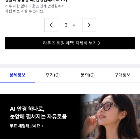
가까운 안경원으로 배송받아
6
렌즈 맞춤부터 피팅까지 편하게!
언
4
I
4
라운즈 회원 혜택 자세히 보기
상세정보
후기(
0
)
문의(
0
)
구매정보