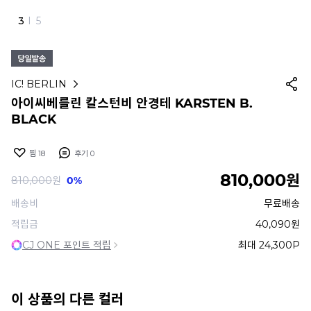
4
I
5
IC! BERLIN
아이씨베를린 칼스턴비 안경테 KARSTEN B.
BLACK
찜
18
후기
0
810,000
원
810,000
원
0%
배송비
무료배송
적립금
40,090원
CJ ONE 포인트 적립
최대 24,300P
이 상품의 다른 컬러