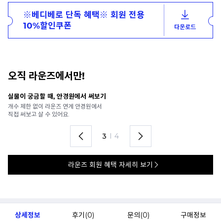
※베디베로 단독 혜택※ 회원 전용
10%할인쿠폰
다운로드
오직 라운즈에서만!
안경 렌즈 맞춤까지 한 번에
내
가까운 안경원으로 배송받아
6
렌즈 맞춤부터 피팅까지 편하게!
언
4
I
4
라운즈 회원 혜택 자세히 보기
상세정보
후기(
0
)
문의(
0
)
구매정보