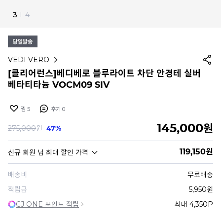
4
I
4
VEDI VERO
[클리어런스]베디베로 블루라이트 차단 안경테 실버
베타티타늄 VOCM09 SIV
찜
5
후기
0
145,000
원
275,000
원
47%
119,150
원
신규 회원
님 최대 할인 가격
배송비
무료배송
적립금
5,950원
CJ ONE 포인트 적립
최대 4,350P