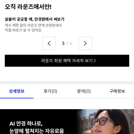
오직 라운즈에서만!
실물이 궁금할 때, 안경원에서 써보기
안
개수 제한 없이 라운즈 연계 안경원에서
가
직접 써보고 살 수 있어요.
렌
3
I
4
라운즈 회원 혜택 자세히 보기
상세정보
후기(
0
)
문의(
0
)
구매정보