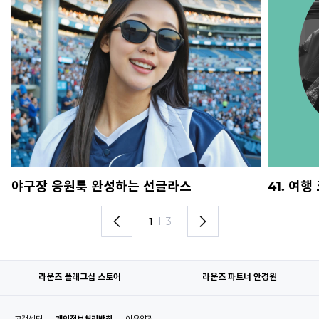
야구장 응원룩 완성하는 선글라스
41. 여
1
I
3
라운즈 플래그십 스토어
라운즈 파트너 안경원
고객센터
개인정보처리방침
이용약관