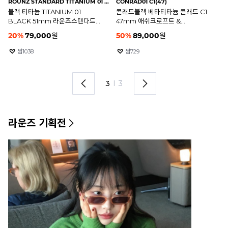
ROUNZ STANDARD TITANIUM 01 BLACK(51)
CONRAD01 C1(47)
RB
블랙 티타늄 TITANIUM 01
콘래드블랙 베타티타늄 콘래드 C1
블
BLACK 51mm 라운즈스탠다드
47mm 애쉬크로프트 &
레
안경테
파라노이드 안경테
20
%
79,000
원
50
%
89,000
원
2
찜
1038
찜
729
3
I
3
라운즈 기획전