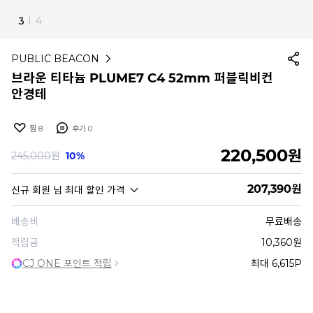
3
I
4
PUBLIC BEACON
브라운 티타늄 PLUME7 C4 52mm 퍼블릭비컨
안경테
찜
8
후기
0
220,500
원
245,000
원
10%
207,390
원
신규 회원
님 최대 할인 가격
배송비
무료배송
적립금
10,360원
CJ ONE 포인트 적립
최대 6,615P