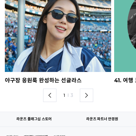
야구장 응원룩 완성하는 선글라스
41. 여
1
I
3
라운즈 플래그십 스토어
라운즈 파트너 안경원