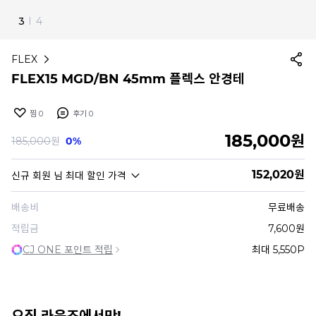
4
I
4
FLEX
FLEX15 MGD/BN 45mm 플렉스 안경테
찜
0
후기
0
185,000
원
185,000
원
0%
152,020
원
신규 회원
님 최대 할인 가격
배송비
무료배송
적립금
7,600원
CJ ONE 포인트 적립
최대 5,550P