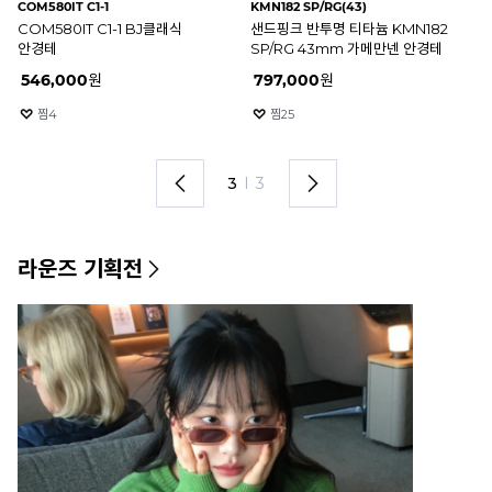
RB7140 2000(51)
RB7140 2000(49)
RB
블랙&골드 RB7140 2000 51mm
블랙&골드 RB7140 2000
호피
레이밴 안경테
49mm 레이밴 안경테
레
20
%
209,600
원
20
%
209,600
원
2
찜
854
찜
1675
1
I
3
라운즈 기획전