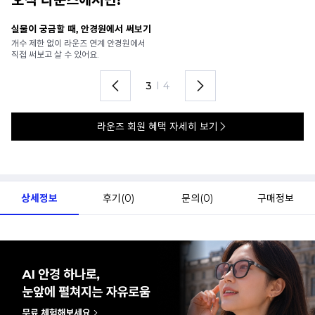
오직 라운즈에서만!
안경 렌즈 맞춤까지 한 번에
내
가까운 안경원으로 배송받아
6
렌즈 맞춤부터 피팅까지 편하게!
언
4
I
4
라운즈 회원 혜택 자세히 보기
상세정보
후기(
0
)
문의(
0
)
구매정보