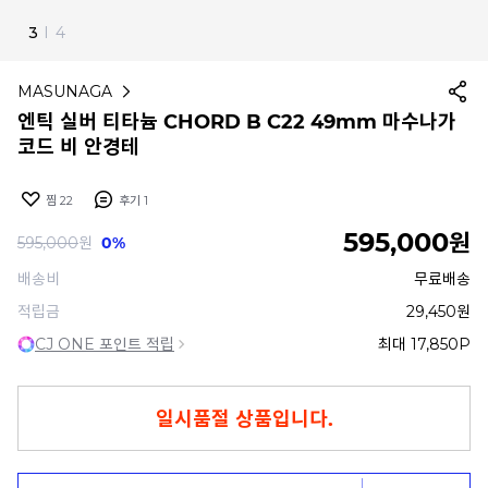
4
I
4
MASUNAGA
엔틱 실버 티타늄 CHORD B C22 49mm 마수나가
코드 비 안경테
찜
22
후기
1
595,000
원
595,000
원
0%
배송비
무료배송
적립금
29,450원
CJ ONE 포인트 적립
최대 17,850P
일시품절 상품입니다.