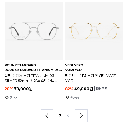
FAKEME
FAKEME
RO
NAPOLEON80 MBK(55)
NAPOLEON80 GLD(55)
ROU
매트블랙 보잉 NAPOLEON80
골드 보잉 NAPOLEON80 GLD
블
MBK 페이크미 나폴레옹팔공
페이크미 나폴레옹80 안경테
B
안경테
안
185,000
원
185,000
원
2
찜
693
찜
191
1
I
3