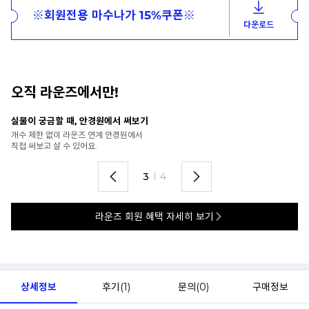
※회원전용 마수나가 15%쿠폰※
다운로드
오직 라운즈에서만!
안경 렌즈 맞춤까지 한 번에
내
가까운 안경원으로 배송받아
6
렌즈 맞춤부터 피팅까지 편하게!
언
4
I
4
라운즈 회원 혜택 자세히 보기
상세정보
후기(
1
)
문의(
0
)
구매정보