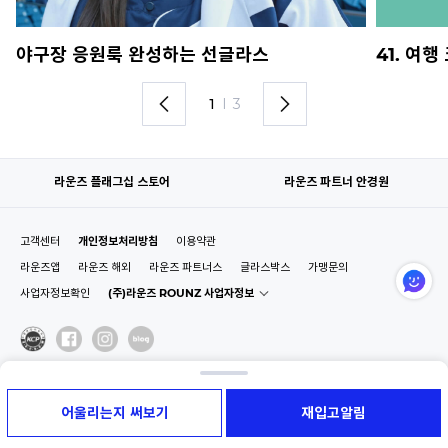
야구장 응원룩 완성하는 선글라스
41. 여
1
I
3
라운즈 플래그십 스토어
라운즈 파트너 안경원
고객센터
개인정보처리방침
이용약관
라운즈앱
라운즈 해외
라운즈 파트너스
글라스박스
가맹문의
사업자정보확인
(주)라운즈 ROUNZ 사업자정보
어울리는지 써보기
재입고알림