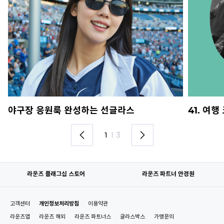
야구장 응원룩 완성하는 선글라스
41. 여
1
I
3
라운즈 플래그십 스토어
라운즈 파트너 안경원
고객센터
개인정보처리방침
이용약관
라운즈앱
라운즈 해외
라운즈 파트너스
글라스박스
가맹문의