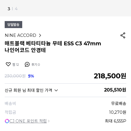
4
I
4
NINE ACCORD
매트블랙 베타티타늄 무테 ESS C3 47mm
나인어코드 안경테
찜
12
후기
0
218,500
원
230,000
원
5%
205,510
원
신규 회원
님 최대 할인 가격
배송비
무료배송
적립금
10,270원
CJ ONE 포인트 적립
최대 6,555P