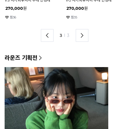
47mm 나인어코드 안경테
C4 51mm 나인어코드 안경테
C
5
%
218,500
원
5
%
218,500
원
5
찜
25
찜
15
1
I
3
라운즈 기획전