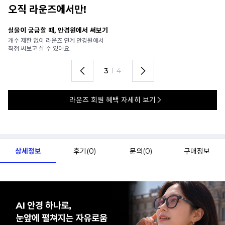
오직 라운즈에서만!
안경 렌즈 맞춤까지 한 번에
내
가까운 안경원으로 배송받아
6
렌즈 맞춤부터 피팅까지 편하게!
언
4
I
4
라운즈 회원 혜택 자세히 보기
상세정보
후기(
0
)
문의(
0
)
구매정보