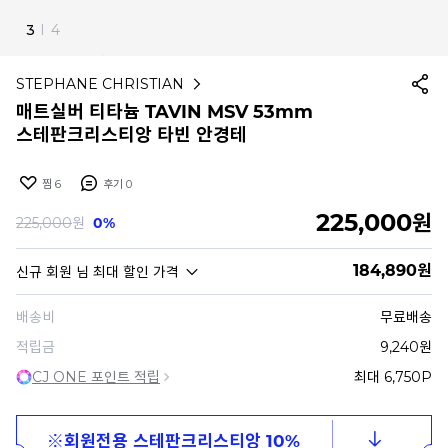
4
I
4
STEPHANE CHRISTIAN
매트실버 티타늄 TAVIN MSV 53mm
스테판크리스티앙 타빈 안경테
찜
6
후기
0
225,000
원
225,000
원
0%
184,890
원
신규 회원
님 최대 할인 가격
배송비
무료배송
적립금
9,240원
CJ ONE 포인트 적립
최대 6,750P
※회원전용 스테판크리스티앙 10%