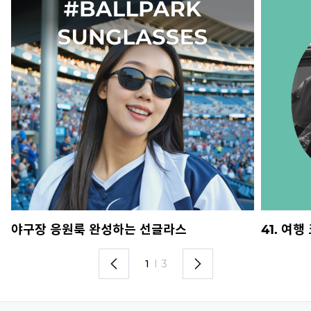
야구장 응원룩 완성하는 선글라스
41. 여
1
I
3