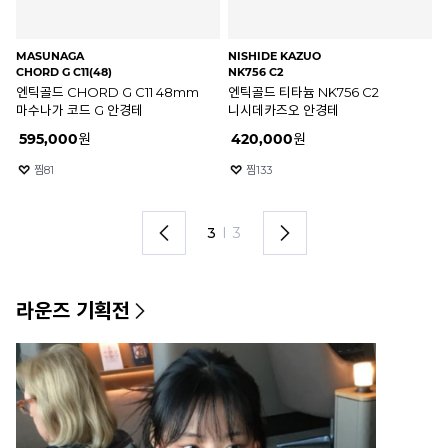
NISHIDE KAZUO
NINE ACCORD
OA
NK756 C3
TI VERA R C4(53)
OX
실버 티타늄 NK756 C3
블랙 베타티타늄 TI VERA R C4
오
니시데카즈오 안경테
53mm 나인어코드 티 베라
01
안경테
420,000
원
5
%
204,250
원
2
찜
242
찜
532
1
I
3
라운즈 기획전