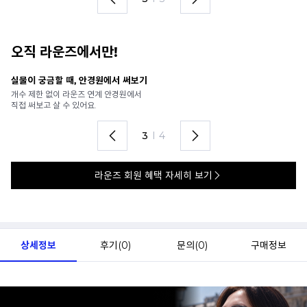
오직 라운즈에서만!
안경 렌즈 맞춤까지 한 번에
내
가까운 안경원으로 배송받아
6
렌즈 맞춤부터 피팅까지 편하게!
언
4
I
4
라운즈 회원 혜택 자세히 보기
상세정보
후기(
0
)
문의(
0
)
구매정보