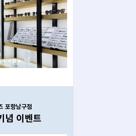
즈 포항남구점
기념 이벤트