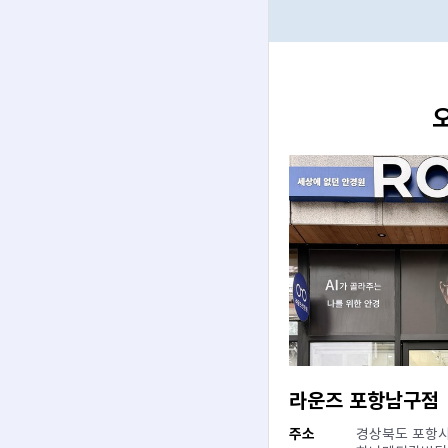
라운즈 포항남구점
주소
경상북도 포항시