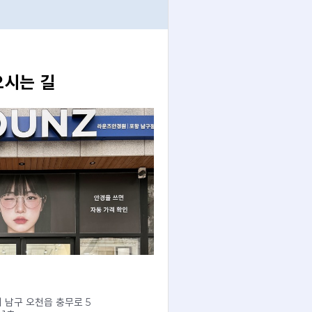
오시는 길
 남구 오천읍 충무로 5