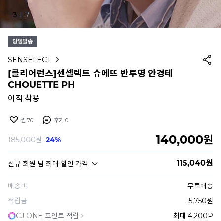
4
I
7
SENSELECT
[클리어런스]센셀렉트 슈에뜨 반투명 안경테
CHOUETTE PH
이적 착용
찜
70
후기
0
140,000
원
185,000
원
24%
115,040
원
신규 회원
님 최대 할인 가격
배송비
무료배송
적립금
5,750원
CJ ONE 포인트 적립
최대 4,200P