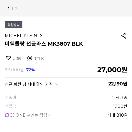
2
I
2
MICHEL KLEIN
미쉘클랑 선글라스 MK3807 BLK
찜
392
후기
20
27,000
원
98,000
원
72%
22,190
원
신규 회원
님 최대 할인 가격
배송비
무료배송
적립금
1,100원
CJ ONE 포인트 적립
최대 810P