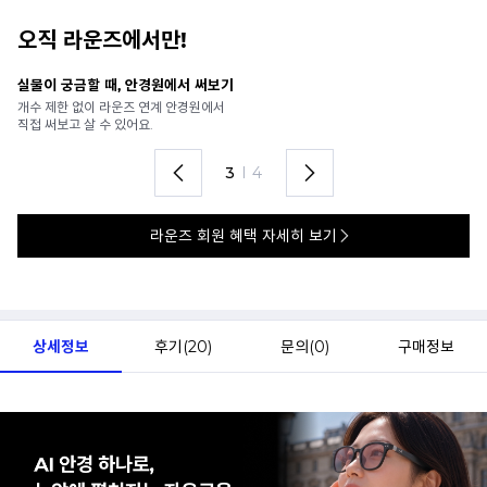
오직 라운즈에서만!
안경 렌즈 맞춤까지 한 번에
내
가까운 안경원으로 배송받아
6
렌즈 맞춤부터 피팅까지 편하게!
언
4
I
4
라운즈 회원 혜택 자세히 보기
상세정보
후기(
20
)
문의(
0
)
구매정보