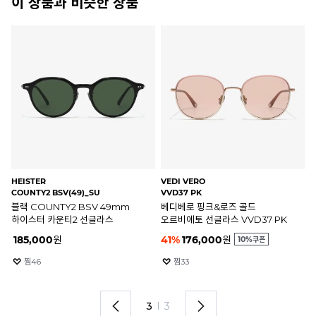
이 상품과 비슷한 상품
RAY-BAN
OAKLEY
OA
RB4259F 601/71
OO9438-01
OO
레이밴 선글라스 RB4259F
매트 블랙 OO9438-01 오클리
편
601/71 RB4259-F
아이자켓 리덕스 선글라스
아
20
%
191,200
원
20
%
208,800
원
2
찜
3456
찜
448
1
I
3