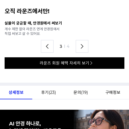
오직 라운즈에서만!
안경 렌즈 맞춤까지 한 번에
내
가까운 안경원으로 배송받아
6
렌즈 맞춤부터 피팅까지 편하게!
언
4
I
4
라운즈 회원 혜택 자세히 보기
상세정보
후기(
23
)
문의(
19
)
구매정보