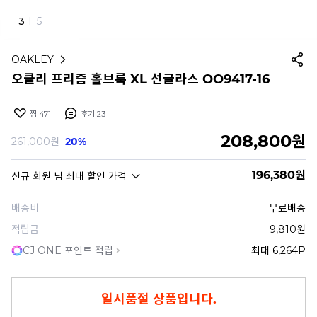
4
I
5
OAKLEY
오클리 프리즘 홀브룩 XL 선글라스 OO9417-16
찜
471
후기
23
208,800
원
261,000
원
20%
196,380
원
신규 회원
님 최대 할인 가격
배송비
무료배송
적립금
9,810원
CJ ONE 포인트 적립
최대 6,264P
일시품절 상품입니다.