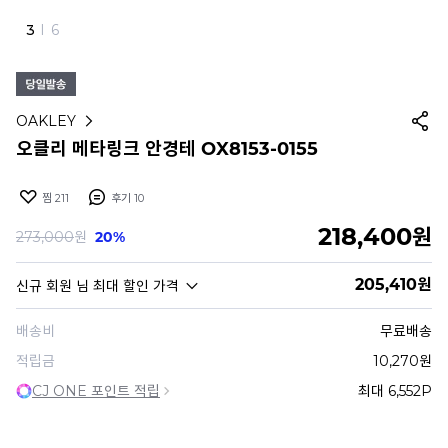
4
I
6
OAKLEY
오클리 메타링크 안경테 OX8153-0155
찜
211
후기
10
218,400
원
273,000
원
20%
205,410
원
신규 회원
님 최대 할인 가격
배송비
무료배송
적립금
10,270원
CJ ONE 포인트 적립
최대 6,552P