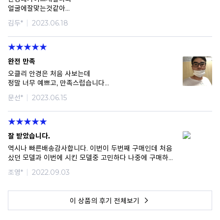
얼굴에잘맞는것같아
아주만족함
김두*
2023.06.18
감사합니다
완전 만족
오클리 안경은 처음 사보는데
정말 너무 예쁘고, 만족스럽습니다
기존에 오클리 선글라스들 여러개 사용했었고,
문선*
2023.06.15
집에서 그리고 운동할때 편하게 착용할 안경이 필요해서
오랫동안 고민하던중 출장갔다가 해외에서 우연히
착용해본 메탈링크가 너무 마음에 들어서
한국에 오자마자 서칭후 바로 구입했습니다
잘 받았습니다.
우선 기존에 착용하던 타입의 안경이 아니라
착용감이 약간 어색하지만 곧 익숙해질거라 믿고,
역시나 빠른배송감사합니다. 이번이 두번째 구매인데 처음
오늘 바로 오자마자 렌즈작업하고 실착했습니다
샀던 모델과 이번에 시킨 모델중 고민하다 나중에 구매하
가족들도 다 너무 예쁘다고 칭찬해주니 더 뿌듯하네요
려고 했었는데 생일쿠폰을 주셔서 아예 구매하게 되었습니
조영*
2022.09.03
스포츠 브랜드라 자칫 아재스럽지 않을까 고민했는데
다. 착용샷으로 미리 보고 샀기에 역시나 제얼굴에 어울리
묘하게 스포티하면서 일상용으로 손색없이 너무 튀지
는것을 구매할수 있었습니다.
않아서 여러용도로 사용할 것 같습니다
이 상품의 후기 전체보기
배송도 주문하고 바로 다음날 받았고, 사은품도
챙겨주셔서 정말 만족스럽습니다